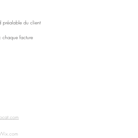
 préalable du client
ec chaque facture
ocat.com
Wix.com