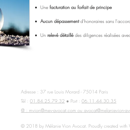
Une
facturation au forfait de principe
Aucun dépassement
d'honoraires sans l'accord
Un
relevé détaillé
des diligences réalisées av
i
Adresse : 37 rue Louis Morard - 75014 Paris
Tél :
01.84.25.79.32
● Port :
06.11.44.30.35
@ : mvion@mev-avocat.com ou avocat@melanievion-av
© 2018 by Mélanie Vion Avocat. Proudly created with